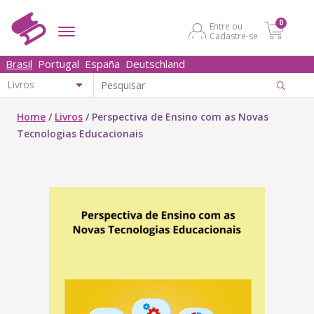
0
Entre ou
Cadastre-se
Brasil
Portugal
España
Deutschland
Home
/
Livros
/
Perspectiva de Ensino com as Novas
Tecnologias Educacionais