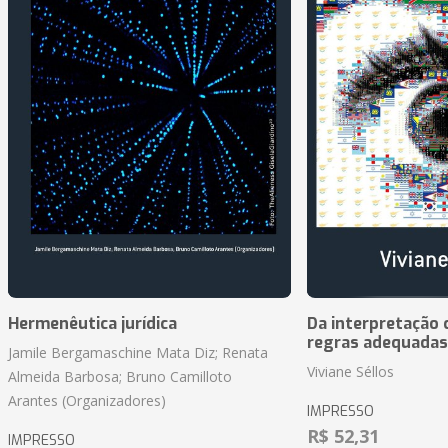
Hermenêutica jurídica
Da interpretação c
regras adequadas
Jamile Bergamaschine Mata Diz; Renata
Viviane Séllos
Almeida Barbosa; Bruno Camilloto
Arantes (Organizadores)
IMPRESSO
R$ 52,31
IMPRESSO