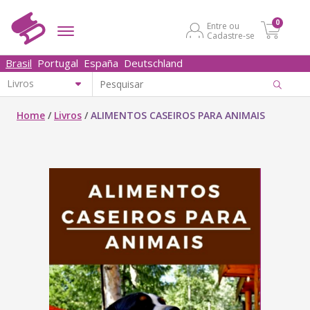
0
Entre ou
Cadastre-se
Brasil
Portugal
España
Deutschland
Home
/
Livros
/
ALIMENTOS CASEIROS PARA ANIMAIS