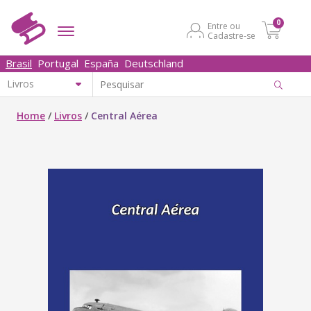
0
Entre ou
Cadastre-se
Brasil
Portugal
España
Deutschland
Home
/
Livros
/
Central Aérea