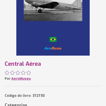
Central Aérea
Por
AeroMuseu
Código do livro: 372730
Categorias