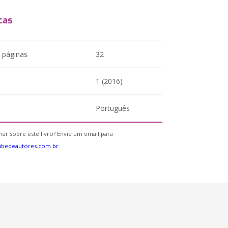
cas
 páginas
32
1 (2016)
Português
ar sobre este livro? Envie um email para
ubedeautores.com.br