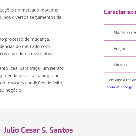
anizações no mercado moderno
Característi
, nos diversos seguimentos da
Número de
no processo de mudança,
ndências do mercado com
Edição
iços e produtos realizados.
Idioma
to ideal para traçar um retrato
preendedor. Isso irá propiciar
Tem algo a reclam
com maiores condições de êxito,
atendimento@cl
eu negócio.
Julio Cesar S. Santos