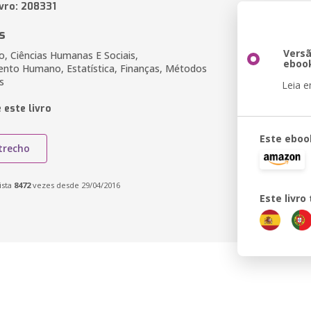
ivro: 208331
s
Vers
o, Ciências Humanas E Sociais,
eboo
nto Humano, Estatística, Finanças, Métodos
s
Leia 
 este livro
Este eboo
trecho
ista
8472
vezes desde 29/04/2016
Este livr