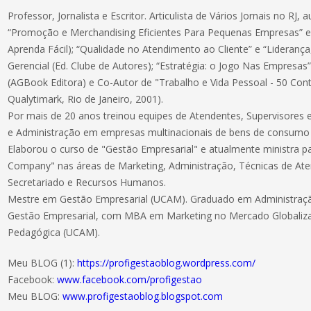
Professor, Jornalista e Escritor. Articulista de Vários Jornais no RJ, 
“Promoção e Merchandising Eficientes Para Pequenas Empresas” e “
Aprenda Fácil); “Qualidade no Atendimento ao Cliente” e “Lideran
Gerencial (Ed. Clube de Autores); “Estratégia: o Jogo Nas Empresa
(AGBook Editora) e Co-Autor de "Trabalho e Vida Pessoal - 50 Cont
Qualytimark, Rio de Janeiro, 2001).
Por mais de 20 anos treinou equipes de Atendentes, Supervisores 
e Administração em empresas multinacionais de bens de consumo 
Elaborou o curso de "Gestão Empresarial" e atualmente ministra pa
Company" nas áreas de Marketing, Administração, Técnicas de Ate
Secretariado e Recursos Humanos.
Mestre em Gestão Empresarial (UCAM). Graduado em Administraçã
Gestão Empresarial, com MBA em Marketing no Mercado Globali
Pedagógica (UCAM).
Meu BLOG (1):
https://profigestaoblog.wordpress.com/
Facebook:
www.facebook.com/profigestao
Meu BLOG:
www.profigestaoblog.blogspot.com