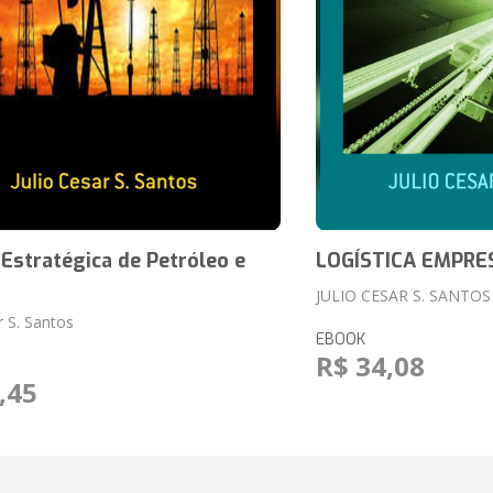
Estratégica de Petróleo e
LOGÍSTICA EMPRE
JULIO CESAR S. SANTOS
r S. Santos
EBOOK
R$ 34,08
,45