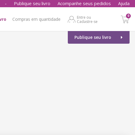
-
Publique seu livro
Acompanhe seus pedidos
Ajuda
0
Entre ou
ivro
Compras em quantidade
Cadastre-se
Publique seu livro