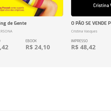
ing de Gente
O PÃO SE VENDE 
ERSONA
Cristina Vasques
O
EBOOK
IMPRESSO
,42
R$ 24,10
R$ 48,42