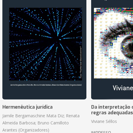
Hermenêutica jurídica
Da interpretação c
regras adequadas
Jamile Bergamaschine Mata Diz; Renata
Viviane Séllos
Almeida Barbosa; Bruno Camilloto
Arantes (Organizadores)