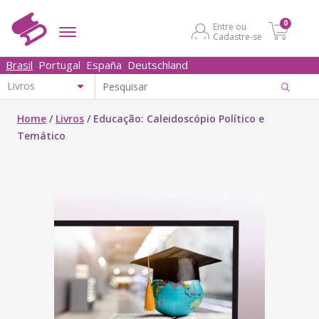
0
Entre ou
Cadastre-se
Brasil
Portugal
España
Deutschland
Home
/
Livros
/
Educação: Caleidoscópio Político e
Temático