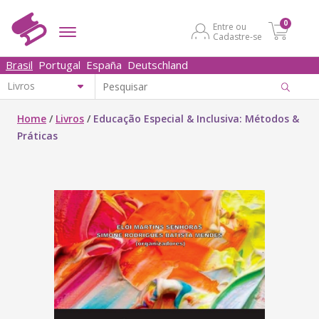
0
Entre ou
Cadastre-se
Brasil
Portugal
España
Deutschland
Home
/
Livros
/
Educação Especial & Inclusiva: Métodos &
Práticas