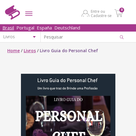
0
Entre ou
Cadastre-se
Brasil
Portugal
España
Deutschland
Home
/
Livros
/
Livro Guia do Personal Chef