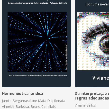
Hermenêutica jurídica
Da interpretação c
regras adequadas
Jamile Bergamaschine Mata Diz; Renata
Viviane Séllos
Almeida Barbosa; Bruno Camilloto