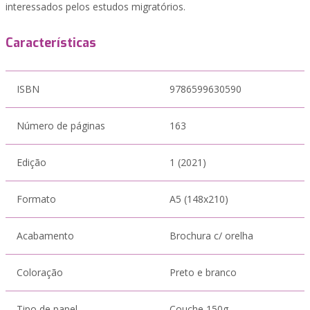
interessados pelos estudos migratórios.
Características
ISBN
9786599630590
Número de páginas
163
Edição
1 (2021)
Formato
A5 (148x210)
Acabamento
Brochura c/ orelha
Coloração
Preto e branco
Tipo de papel
Couche 150g