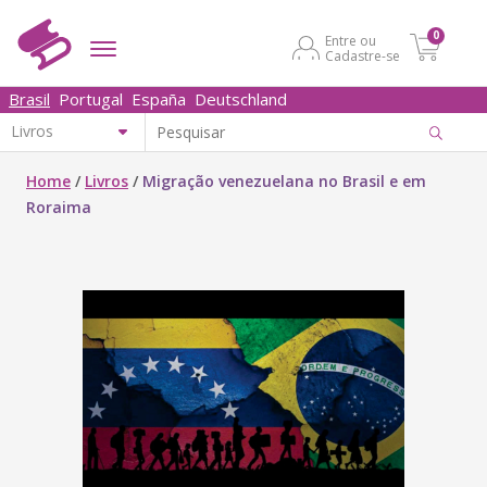
0
Entre ou
Cadastre-se
Brasil
Portugal
España
Deutschland
Home
/
Livros
/
Migração venezuelana no Brasil e em
Roraima