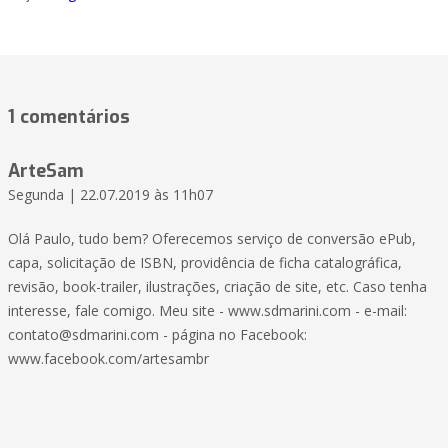
1 comentários
ArteSam
Segunda | 22.07.2019 às 11h07
Olá Paulo, tudo bem? Oferecemos serviço de conversão ePub,
capa, solicitação de ISBN, providência de ficha catalográfica,
revisão, book-trailer, ilustrações, criação de site, etc. Caso tenha
interesse, fale comigo. Meu site - www.sdmarini.com - e-mail:
contato@sdmarini.com - página no Facebook:
www.facebook.com/artesambr