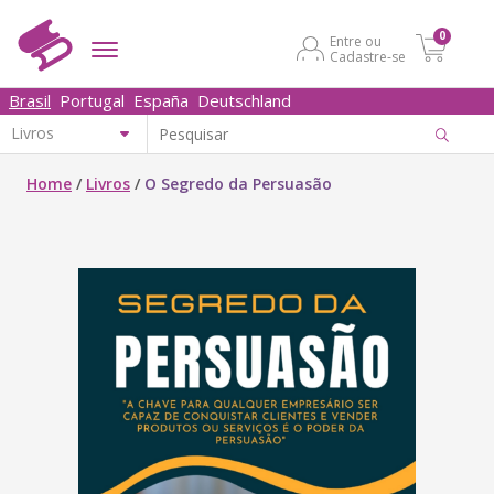
0
Entre ou
Cadastre-se
Brasil
Portugal
España
Deutschland
Home
/
Livros
/
O Segredo da Persuasão