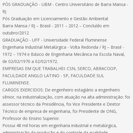
PÓS GRADUAÇÃO - UBM - Centro Universitário de Barra Mansa -
RJ
Pós Graduação em Licenciamento e Gestão Ambiental
Barra Mansa / RJ – Brasil - 2011 – 2012 – Concluído em
outubro/2012
GRADUAÇÃO - UFF - Universidade Federal Fluminense
Engenharia Industrial Metalúrgica - Volta Redonda / RJ – Brasil -
1972 – 1974 e Básico de Engenharia Mecânica na Escola Naval,
de 02/02/1970 a 02/02/1972.
EMPRESAS EM QUE TRABALHEI: CSN, SERCO, ABRACOOP,
FACULDADE ANGLO LATINO - SP, FACULDADE SUL
FLUMINENSE.
CARGOS EXERCIDOS: De engenheiro estagiário a engenheiro
sênior, na industrialização, com atuação na alta administração: foi
assessor técnico da Presidência, foi Vice Presidente e Diretor
Técnico de empresa de engenharia, foi Presidente de ONG,
Professor do Ensino Superior.
Possui 48 mil horas em engenharia industrial e metalúrgica,
administração da produção e do controle da qualidade,