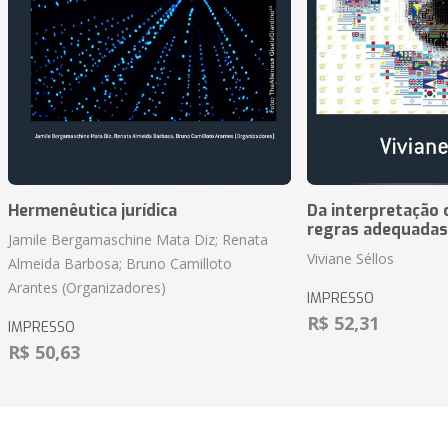
Hermenêutica jurídica
Da interpretação c
regras adequadas
Jamile Bergamaschine Mata Diz; Renata
Viviane Séllos
Almeida Barbosa; Bruno Camilloto
Arantes (Organizadores)
IMPRESSO
R$ 52,31
IMPRESSO
R$ 50,63