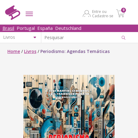
0
Entre ou
Cadastre-se
Brasil
Portugal
España
Deutschland
Home
/
Livros
/
Periodismo: Agendas Temáticas