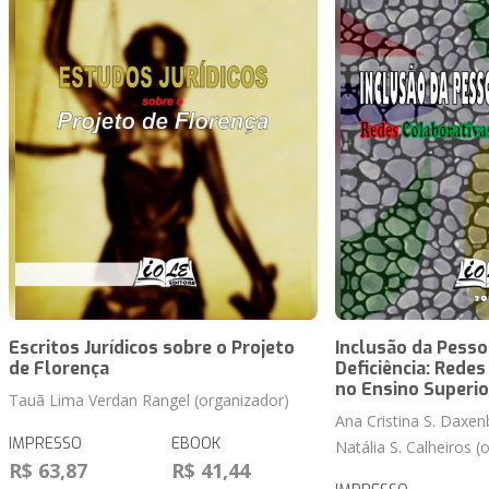
Escritos Jurídicos sobre o Projeto
Inclusão da Pess
de Florença
Deficiência: Rede
no Ensino Superio
Tauã Lima Verdan Rangel (organizador)
Ana Cristina S. Daxen
IMPRESSO
EBOOK
Natália S. Calheiros (
R$ 63,87
R$ 41,44