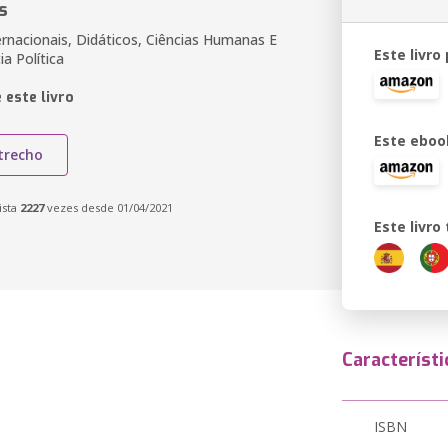
s
ernacionais, Didáticos, Ciências Humanas E
Este livro
ia Política
 este livro
Este eboo
trecho
ista
2227
vezes desde 01/04/2021
Este livr
Característi
ISBN