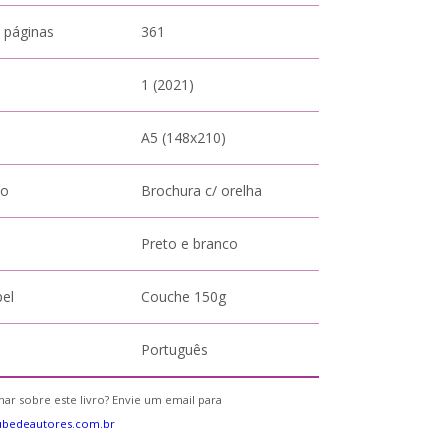
 páginas
361
1 (2021)
A5 (148x210)
to
Brochura c/ orelha
Preto e branco
pel
Couche 150g
Português
ar sobre este livro? Envie um email para
ubedeautores.com.br