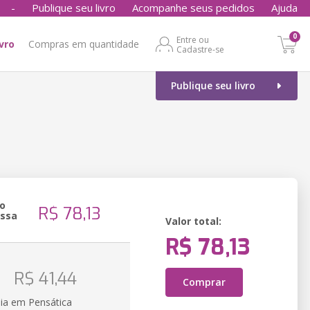
-
Publique seu livro
Acompanhe seus pedidos
Ajuda
0
Entre ou
ivro
Compras em quantidade
Cadastre-se
Publique seu livro
o
R$ 78,13
essa
Valor total:
R$ 78,13
o
R$ 41,44
Comprar
ia em Pensática