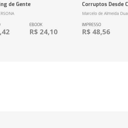
ing de Gente
Corruptos Desde C
ERSONA
Marcelo de Almeida Dua
O
EBOOK
IMPRESSO
,42
R$ 24,10
R$ 48,56