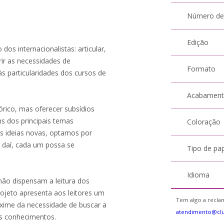
Número de
Edição
dos internacionalistas: articular,
r as necessidades de
Formato
s particularidades dos cursos de
Acabamen
órico, mas oferecer subsídios
s dos principais temas
Coloração
os ideias novas, optamos por
r daí, cada um possa se
Tipo de pa
Idioma
o não dispensam a leitura dos
rojeto apresenta aos leitores um
Tem algo a reclam
exime da necessidade de buscar a
atendimento@cl
us conhecimentos.