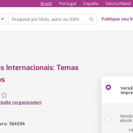
Brasil
Portugal
España
Deutschland
Publique seu l
s Internacionais: Temas
os
Versã
impr
Gallo (organizador)
Versã
ebook
ivro: 364594
Le