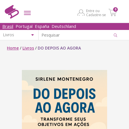
0
Entre ou
Cadastre-se
Brasil
Portugal
España
Deutschland
Home
/
Livros
/
DO DEPOIS AO AGORA