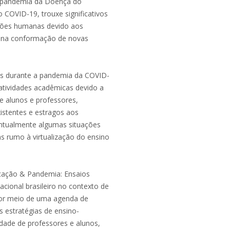
da pandemia da Doença do
COVID-19, trouxe significativos
ações humanas devido aos
iu na conformação de novas
as durante a pandemia da COVID-
s atividades acadêmicas devido a
e alunos e professores,
istentes e estragos aos
ntualmente algumas situações
s rumo à virtualização do ensino
ducação & Pandemia: Ensaios
cional brasileiro no contexto de
por meio de uma agenda de
 estratégias de ensino-
dade de professores e alunos,