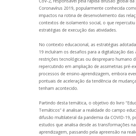
CoV-2, responsável pela rápida difusão global 
Coronavírus 2019, popularmente conhecida como 
impactos na rotina de desenvolvimento das rel
contextos de isolamento social, o que repercut
estratégias de execução das atividades.
No contexto educacional, as estratégias adotad
19 incluíram os desafios para a digitalização da
restrições tecnológicas ou despreparo humano d
repercutindo em ampliação de assimetrias pré-ex
processos de ensino-aprendizagem, embora eve
pontuais de aceleração da tendência de mudança
tenham acontecido.
Partindo desta temática, o objetivo do livro “E
Temáticos” é analisar a realidade do campo educa
difusão multilateral da pandemia da COVID-19, 
estudos que analisa desde as transformações nas
aprendizagem, passando pela apreensão na reali