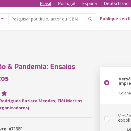
Brasil
Portugal
España
Deutschland
Publique seu l
o & Pandemia: Ensaios
cos
Versã
impr
Colora
Rodrigues Batista Mendes; Elói Martins
rganizadores)
Versã
ebook
vro: 471581
Le