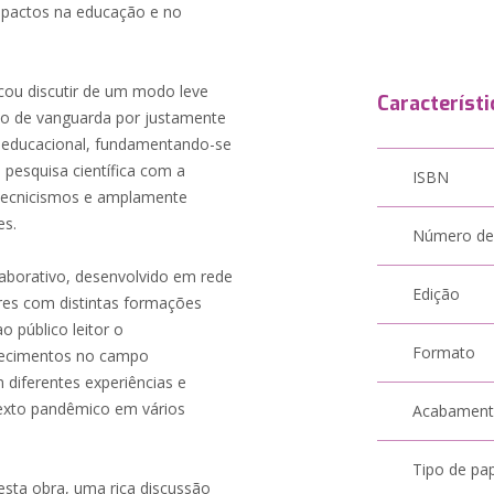
mpactos na educação e no
cou discutir de um modo leve
Característi
o de vanguarda por justamente
o educacional, fundamentando-se
pesquisa científica com a
ISBN
 tecnicismos e amplamente
es.
Número de
aborativo, desenvolvido em rede
Edição
res com distintas formações
o público leitor o
Formato
hecimentos no campo
diferentes experiências e
texto pandêmico em vários
Acabamen
Tipo de pa
esta obra, uma rica discussão