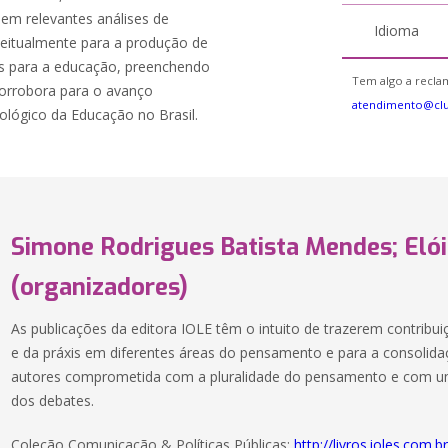
 em relevantes análises de
Idioma
eitualmente para a produção de
s para a educação, preenchendo
Tem algo a reclam
 corrobora para o avanço
atendimento@cl
ológico da Educação no Brasil.
Simone Rodrigues Batista Mendes; Eló
(organizadores)
As publicações da editora IOLE têm o intuito de trazerem contribu
e da práxis em diferentes áreas do pensamento e para a consoli
autores comprometida com a pluralidade do pensamento e com uma
dos debates.
Coleção Comunicação & Políticas Públicas:
http://livros.ioles.com.b