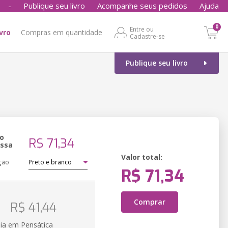
-
Publique seu livro
Acompanhe seus pedidos
Ajuda
0
Entre ou
ivro
Compras em quantidade
Cadastre-se
Publique seu livro
o
R$ 71,34
essa
Valor total:
ção
R$ 71,34
o
Comprar
R$ 41,44
ia em Pensática