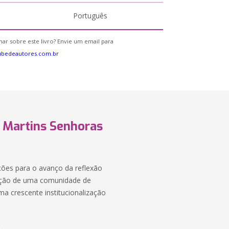
Português
ar sobre este livro? Envie um email para
ubedeautores.com.br
i Martins Senhoras
ições para o avanço da reflexão
dação de uma comunidade de
 crescente institucionalização
r