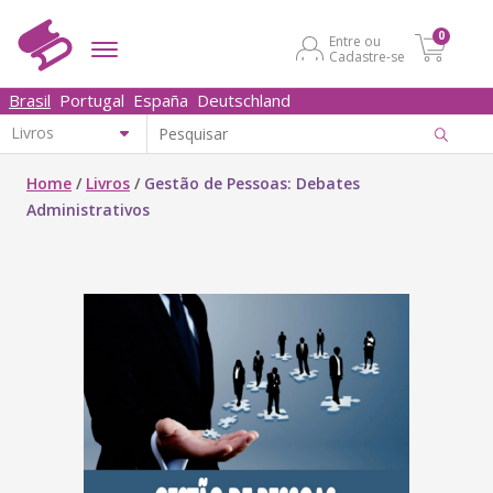
0
Entre ou
Cadastre-se
Brasil
Portugal
España
Deutschland
Home
/
Livros
/
Gestão de Pessoas: Debates
Administrativos