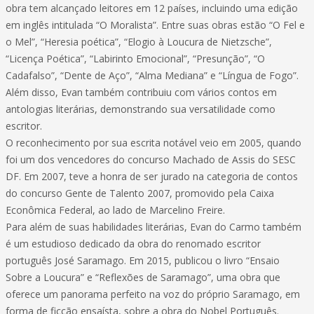
obra tem alcançado leitores em 12 países, incluindo uma edição
em inglês intitulada “O Moralista”. Entre suas obras estão “O Fel e
o Mel”, “Heresia poética”, “Elogio à Loucura de Nietzsche”,
“Licença Poética”, “Labirinto Emocional”, “Presunção”, “O
Cadafalso”, “Dente de Aço”, “Alma Mediana” e “Língua de Fogo”.
Além disso, Evan também contribuiu com vários contos em
antologias literárias, demonstrando sua versatilidade como
escritor.
O reconhecimento por sua escrita notável veio em 2005, quando
foi um dos vencedores do concurso Machado de Assis do SESC
DF. Em 2007, teve a honra de ser jurado na categoria de contos
do concurso Gente de Talento 2007, promovido pela Caixa
Econômica Federal, ao lado de Marcelino Freire.
Para além de suas habilidades literárias, Evan do Carmo também
é um estudioso dedicado da obra do renomado escritor
português José Saramago. Em 2015, publicou o livro “Ensaio
Sobre a Loucura” e “Reflexões de Saramago”, uma obra que
oferece um panorama perfeito na voz do próprio Saramago, em
forma de ficção ensaísta, sobre a obra do Nobel Português.