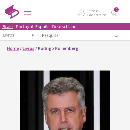
0
Entre ou
Cadastre-se
Brasil
Portugal
España
Deutschland
Home
/
Livros
/
Rodrigo Rollemberg