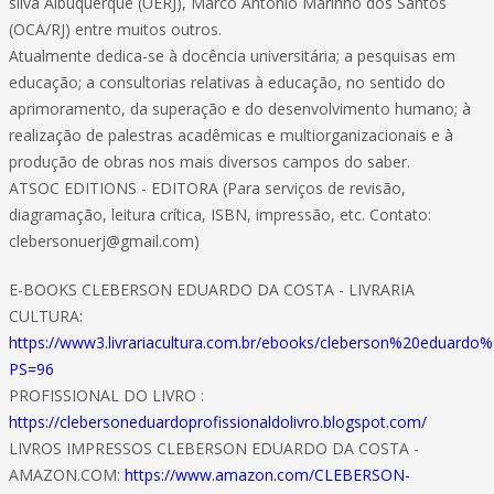
silva Albuquerque (UERJ), Marco Antonio Marinho dos Santos
(OCA/RJ) entre muitos outros.
Atualmente dedica-se à docência universitária; a pesquisas em
educação; a consultorias relativas à educação, no sentido do
aprimoramento, da superação e do desenvolvimento humano; à
realização de palestras acadêmicas e multiorganizacionais e à
produção de obras nos mais diversos campos do saber.
ATSOC EDITIONS - EDITORA (Para serviços de revisão,
diagramação, leitura crítica, ISBN, impressão, etc. Contato:
clebersonuerj@gmail.com)
E-BOOKS CLEBERSON EDUARDO DA COSTA - LIVRARIA
CULTURA:
https://www3.livrariacultura.com.br/ebooks/cleberson%20eduard
PS=96
PROFISSIONAL DO LIVRO :
https://clebersoneduardoprofissionaldolivro.blogspot.com/
LIVROS IMPRESSOS CLEBERSON EDUARDO DA COSTA -
AMAZON.COM:
https://www.amazon.com/CLEBERSON-