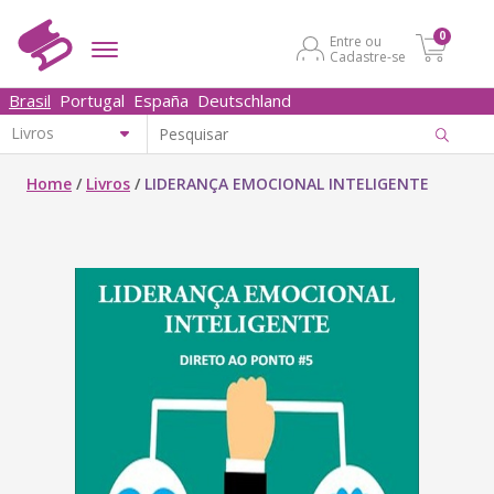
0
Entre ou
Cadastre-se
Brasil
Portugal
España
Deutschland
Home
/
Livros
/
LIDERANÇA EMOCIONAL INTELIGENTE